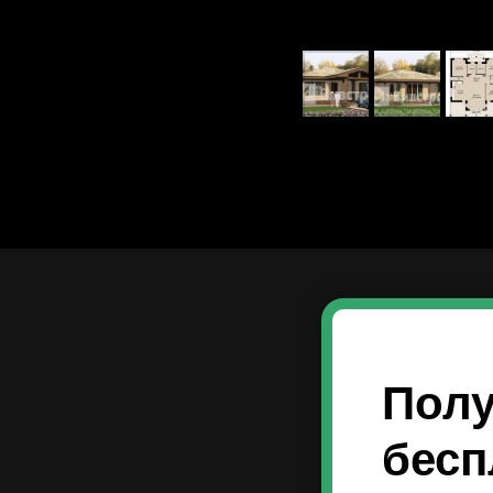
Пол
бесп