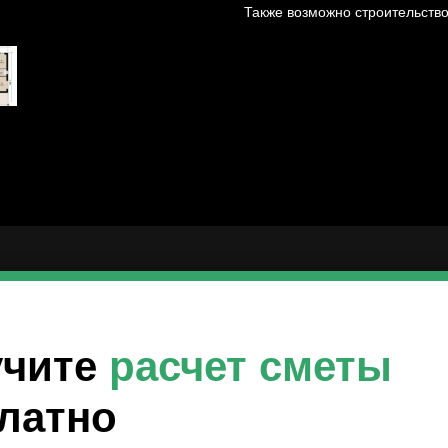
Также возможно строительств
учите
расчет смет
ы
латно