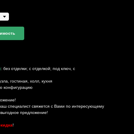
оимость
)
: без отделки; с отделкой; под ключ, с
узла, гостиная, холл, кухня
ую конфигурацию
ложение!
 наш специалист свяжется с Вами по интересующему
ь выгодное предложение!
скидка
!