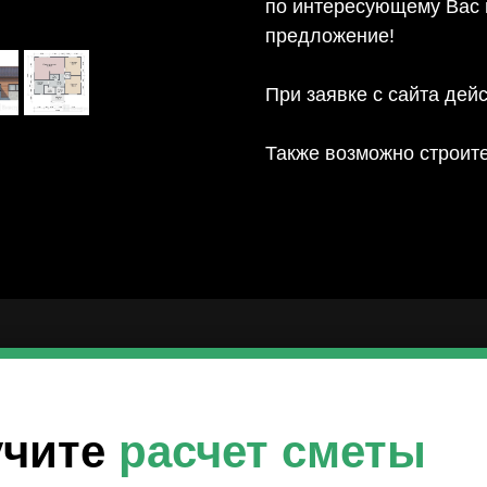
по интересующему Вас п
предложение!
При заявке с сайта дей
Также возможно строит
учите
расчет смет
ы