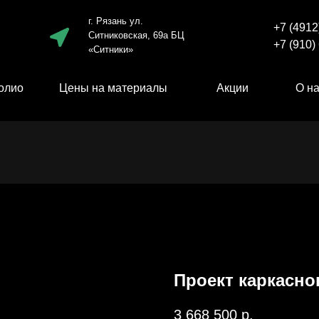
г. Рязань ул.
+7 (4912
Ситниковская, 69а БЦ
+7 (910)
«Ситники»
олио
Цены на материалы
Акции
О н
Проект каркасно
3 668 500
р.