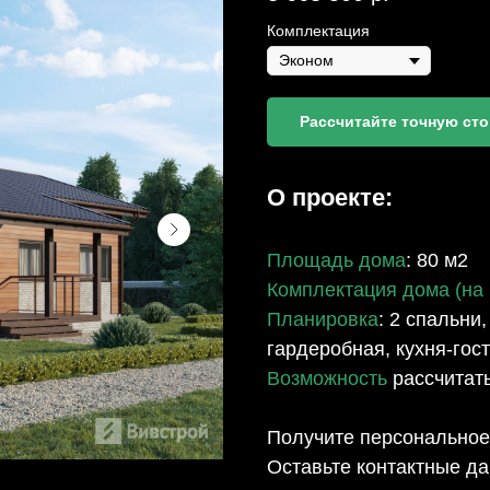
Комплектация
Рассчитайте точную ст
О проекте:
Площадь дома
: 80 м2
Комплектация дома (на
Планировка
: 2 спальни,
гардеробная, кухня-гос
Возможность
рассчитат
Получите персональное
Оставьте контактные да